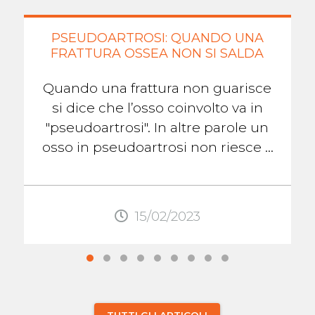
PSEUDOARTROSI: QUANDO UNA
FRATTURA OSSEA NON SI SALDA
Quando una frattura non guarisce
si dice che l’osso coinvolto va in
"pseudoartrosi". In altre parole un
osso in pseudoartrosi non riesce a
formare il callo osseo che lo aiuterà
...
15/02/2023