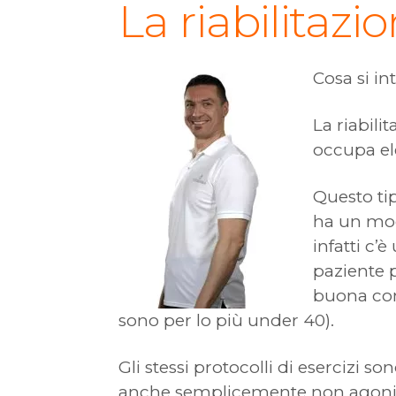
La riabilitazi
Cosa si in
La riabili
occupa ele
Questo tip
ha un mod
infatti c’
paziente p
buona cond
sono per lo più under 40).
Gli stessi protocolli di esercizi s
anche semplicemente non agonista,