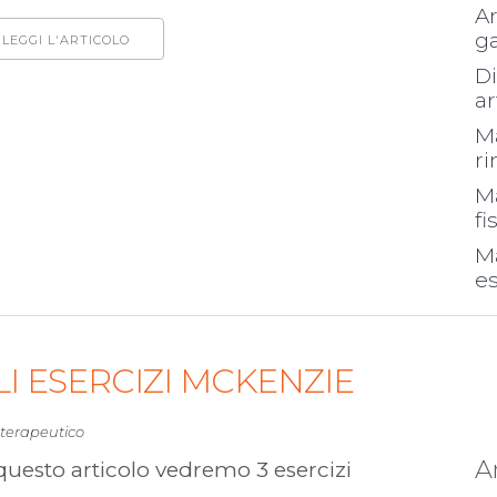
Ar
g
LEGGI L'ARTICOLO
Di
ar
Ma
r
Ma
fi
Ma
es
LI ESERCIZI MCKENZIE
 terapeutico
A
questo articolo vedremo 3 esercizi