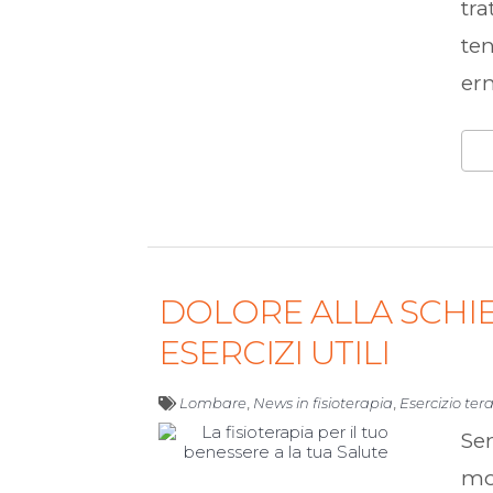
tr
te
er
DOLORE ALLA SCHIE
ESERCIZI UTILI
Lombare
,
News in fisioterapia
,
Esercizio ter
Sen
mo