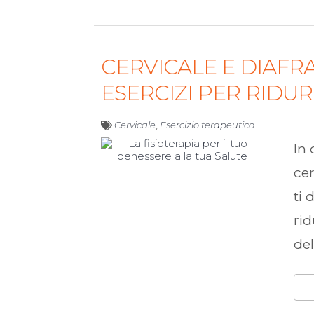
CERVICALE E DIAFR
ESERCIZI PER RIDU
Cervicale
,
Esercizio terapeutico
In 
ce
ti 
rid
del