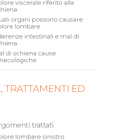
lore viscerale riferito alla
chiena
uali organi possono causare
olore lombare
erenze intestinali e mal di
chiena
l di schiena cause
inecologiche
, TRATTAMENTI ED
rgomenti trattati
lore lombare sinistro