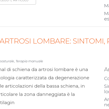
LEGGI L'ARTICOLO
Ma
Ma
es
ARTROSI LOMBARE: SINTOMI, 
posturale
,
Terapia manuale
A
mal di schiena da artrosi lombare è una
ologia caratterizzata da degenerazione
Co
le articolazioni della bassa schiena, in
Si
l
ticolare la zona danneggiata è la
Ar
tilagin
ne