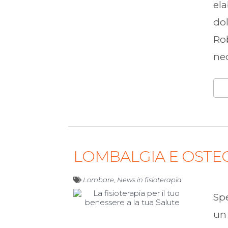
ela
dol
Rob
ne
LOMBALGIA E OSTEO
Lombare
,
News in fisioterapia
Spe
un