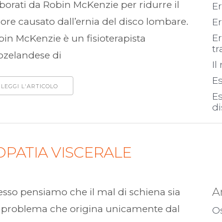
borati da Robin McKenzie per ridurre il
Er
ore causato dall’ernia del disco lombare.
Er
Er
in McKenzie è un fisioterapista
t
ozelandese di
I
E
LEGGI L'ARTICOLO
Es
d
PATIA VISCERALE
A
sso pensiamo che il mal di schiena sia
 problema che origina unicamente dal
Os