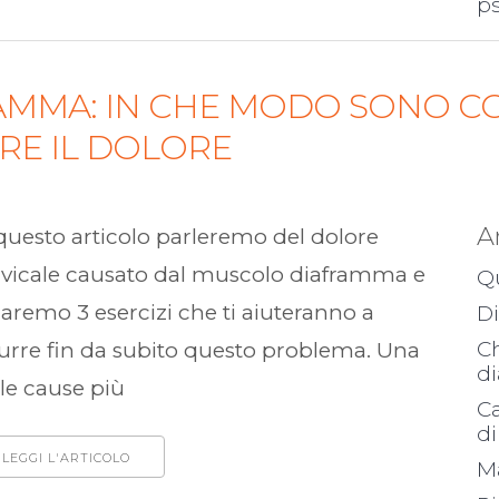
p
AMMA: IN CHE MODO SONO CO
RRE IL DOLORE
A
questo articolo parleremo del dolore
rvicale causato dal muscolo diaframma e
Qu
daremo 3 esercizi che ti aiuteranno a
D
Ch
urre fin da subito questo problema. Una
d
le cause più
Ca
d
LEGGI L'ARTICOLO
Ma