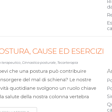
Ri
d
Re
Es
c
OSTURA, CAUSE ED ESERCIZI
o terapeutico
,
Ginnastica posturale
,
Tecarterapia
A
pevi che una postura può contribuire
’insorgere del mal di schiena? Le nostre
Po
ività quotidiane svolgono un ruolo chiave
Po
Si
la salute della nostra colonna vertebra
Q
c