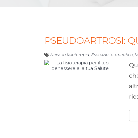
PSEUDOARTROSI: Q
News in fisioterapia
,
Esercizio terapeutico
,
M
Qua
che
alt
rie