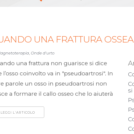
UANDO UNA FRATTURA OSSEA 
agnetoterapia
,
Onde d'urto
A
ndo una frattura non guarisce si dice
 l’osso coinvolto va in "pseudoartrosi". In
Co
re parole un osso in pseudoartrosi non
Co
si
sce a formare il callo osseo che lo aiuterà
P
P
LEGGI L'ARTICOLO
Co
Co