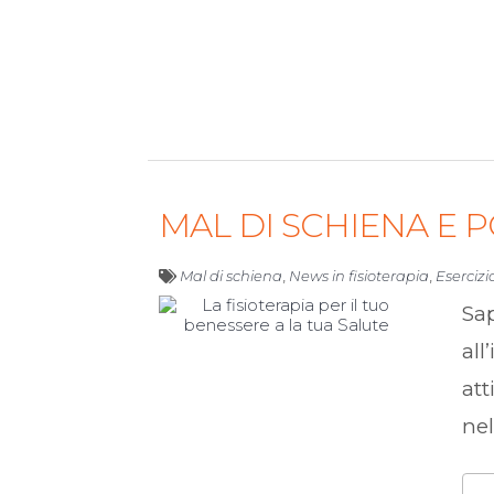
MAL DI SCHIENA E P
Mal di schiena
,
News in fisioterapia
,
Esercizi
Sa
all
att
nel