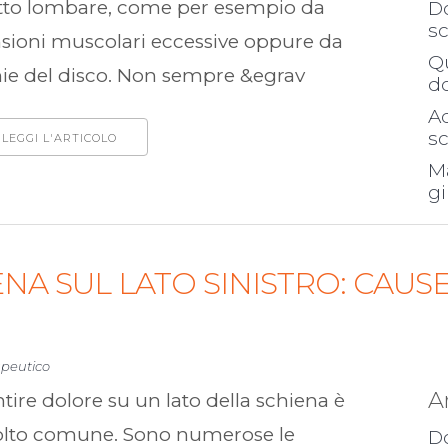
atto lombare, come per esempio da
Do
s
nsioni muscolari eccessive oppure da
Q
nie del disco. Non sempre &egrav
d
Ad
s
LEGGI L'ARTICOLO
Ma
g
NA SUL LATO SINISTRO: CAUSE
apeutico
A
tire dolore su un lato della schiena è
lto comune. Sono numerose le
Do