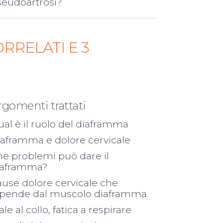
seudoartrosi?
RRELATI E 3
rgomenti trattati
al è il ruolo del diaframma
iaframma e dolore cervicale
e problemi può dare il
iaframma?
use dolore cervicale che
ipende dal muscolo diaframma
le al collo, fatica a respirare