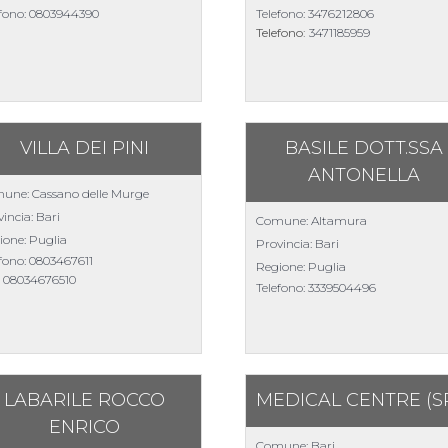
efono:
0803944390
Telefono:
3476212806
Telefono:
3471185959
VILLA DEI PINI
BASILE DOTT.SSA
ANTONELLA
une: Cassano delle Murge
incia: Bari
Comune: Altamura
ione: Puglia
Provincia: Bari
efono:
0803467611
Regione: Puglia
:
08034676510
Telefono:
3339504496
LABARILE ROCCO
MEDICAL CENTRE (S
ENRICO
Comune: Bari