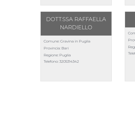
DOTT.SSA RAFFAELLA
NARDIELLO
Com
Prov
Comune: Gravina in Puglia
Reg
Provincia: Bari
Tel
Regione: Puglia
Telefono:
3205314342