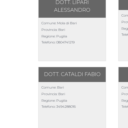
DOTT. LIPARI
ALESSANDRO
Com
Prov
Comune: Mola di Bari
Reg
Provincia: Bari
Tel
Regione: Puglia
Telefono:
0804741219
DOTT. CATALDI FABIO
Comune: Bari
Com
Provincia: Bari
Prov
Regione: Puglia
Reg
Telefono:
3494288016
Tel