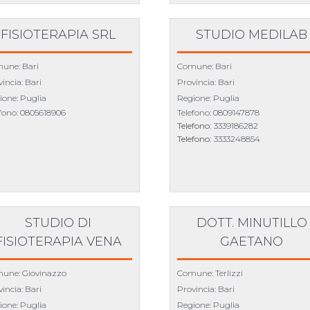
FISIOTERAPIA SRL
STUDIO MEDILAB
une: Bari
Comune: Bari
incia: Bari
Provincia: Bari
ione: Puglia
Regione: Puglia
efono:
0805618906
Telefono:
0809147878
Telefono:
3339186282
Telefono:
3333248854
STUDIO DI
DOTT. MINUTILLO
FISIOTERAPIA VENA
GAETANO
une: Giovinazzo
Comune: Terlizzi
incia: Bari
Provincia: Bari
ione: Puglia
Regione: Puglia