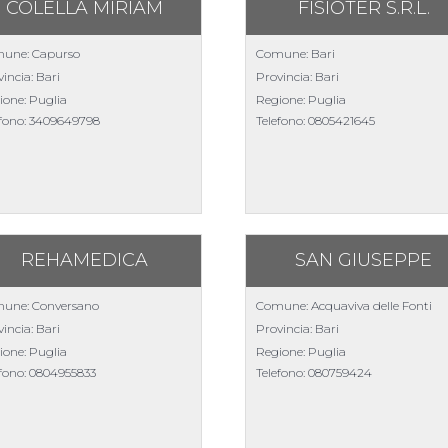
COLELLA MIRIAM
FISIOTER S.R.L.
une: Capurso
Comune: Bari
incia: Bari
Provincia: Bari
ione: Puglia
Regione: Puglia
efono:
3409649798
Telefono:
0805421645
REHAMEDICA
SAN GIUSEPPE
une: Conversano
Comune: Acquaviva delle Fonti
incia: Bari
Provincia: Bari
ione: Puglia
Regione: Puglia
efono:
0804955833
Telefono:
080759424