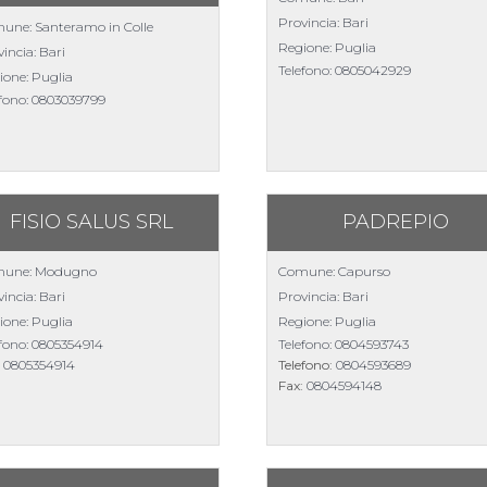
Provincia: Bari
une: Santeramo in Colle
Regione: Puglia
incia: Bari
Telefono:
0805042929
ione: Puglia
efono:
0803039799
FISIO SALUS SRL
PADREPIO
une: Modugno
Comune: Capurso
incia: Bari
Provincia: Bari
ione: Puglia
Regione: Puglia
efono:
0805354914
Telefono:
0804593743
:
0805354914
Telefono:
0804593689
Fax:
0804594148