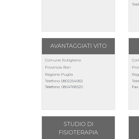
Tel
AVANTAGGIATI VITO
Comune: Rutigliano
Com
Provincia: Bari
Prov
Regione: Puglia
Reg
Telefono:
0802254063
Tel
Telefono:
0804768320
Fax
STUDIO DI
FISIOTERAPIA