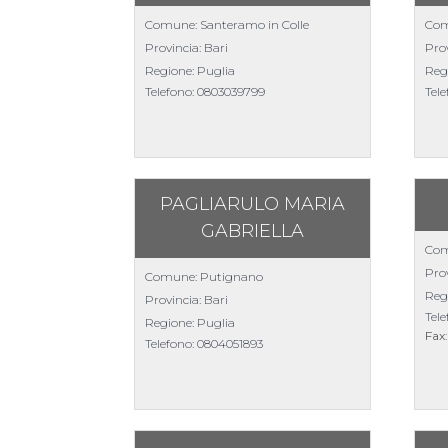
Comune: Santeramo in Colle
Com
Provincia: Bari
Prov
Regione: Puglia
Reg
Telefono:
0803039799
Tel
PAGLIARULO MARIA
GABRIELLA
Com
Prov
Comune: Putignano
Reg
Provincia: Bari
Tel
Regione: Puglia
Fax
Telefono:
0804051893