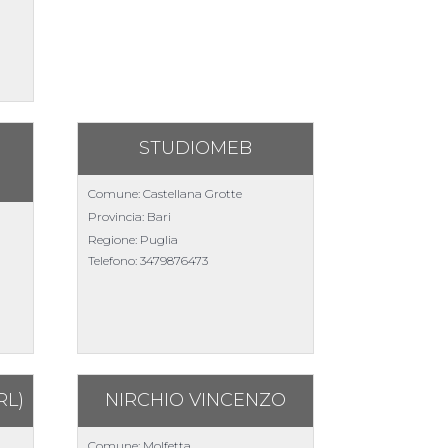
STUDIOMEB
Comune: Castellana Grotte
Provincia: Bari
Regione: Puglia
Telefono:
3479876473
RL)
NIRCHIO VINCENZO
Comune: Molfetta