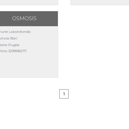
OSMOSIS
une: Locorotondo
incia: Bari
ione: Puglia
efono:
3299082171
1