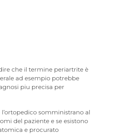
re che il termine periartrite è
omerale ad esempio potrebbe
iagnosi piu precisa per
 o l’ortopedico somministrano al
tomi del paziente e se esistono
natomica e procurato