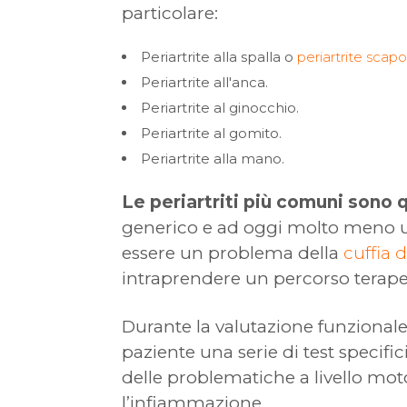
particolare:
Periartrite alla spalla o
periartrite scap
Periartrite all'anca.
Periartrite al ginocchio.
Periartrite al gomito.
Periartrite alla mano.
Le periartriti più comuni sono qu
generico e ad oggi molto meno ut
essere un problema della
cuffia 
intraprendere un percorso terape
Durante la valutazione funzionale
paziente una serie di test specifi
delle problematiche a livello mo
l’infiammazione.