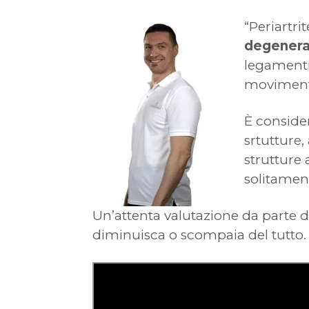
“Periartri
degenerat
legamenti,
moviment
È conside
srtutture,
strutture 
solitament
Un’attenta valutazione da parte 
diminuisca o scompaia del tutto.