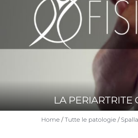
LA PERIARTRITE
Home
/
Tutte le patologie
/
Spall