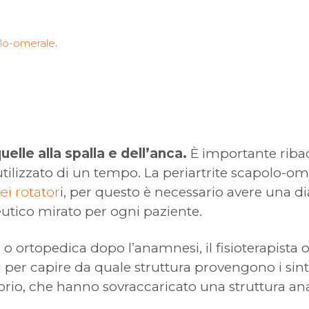
olo-omerale
.
elle alla spalla e dell’anca.
È importante ribadi
ilizzato di un tempo. La periartrite scapolo-
dei rotator
i, per questo è necessario avere una d
utico mirato per ogni paziente.
 o ortopedica dopo l’anamnesi, il fisioterapista
ci per capire da quale struttura provengono i sin
torio, che hanno sovraccaricato una struttura a