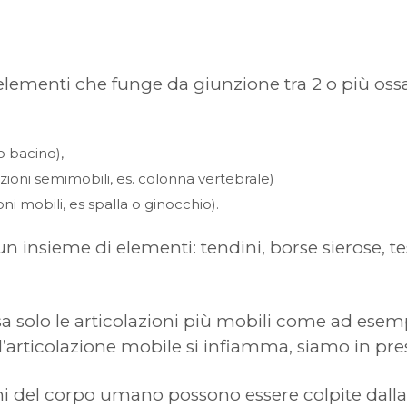
elementi che funge da giunzione tra 2 o più ossa
 o bacino),
azioni semimobili, es. colonna vertebrale)
i mobili, es spalla o ginocchio).
un insieme di elementi: tendini, borse sierose, t
ssa solo le articolazioni più mobili come ad esem
’articolazione mobile si infiamma, siamo in pres
ni del corpo umano possono essere colpite dalla 