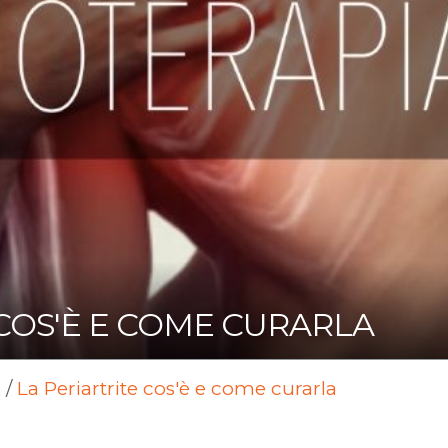
 COS'È E COME CURARLA
a
/
La Periartrite cos'è e come curarla