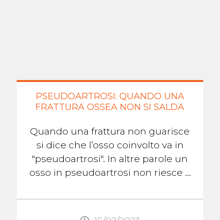
PSEUDOARTROSI: QUANDO UNA
FRATTURA OSSEA NON SI SALDA
Quando una frattura non guarisce
si dice che l’osso coinvolto va in
"pseudoartrosi". In altre parole un
osso in pseudoartrosi non riesce a
formare il callo osseo che lo aiuterà
...