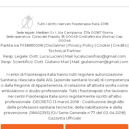
Tutti i diritti riservati Fisioterapia Italia 2018
Sede legale: Medben S.r.l.,Via Campania, 37/a 00187 Roma
Sede operativa: Corso del Popolo, 18 00046 Grottaferrata (Roma) Cap.
00046
Partita iva 11138691008 |
Disclaimer
|
Privacy Policy
|
Cookie
|
Credits
|
Technical Partner
Resp. Legale:
Dott. Luca Luciani
| Mail:
lucalucianifisio@gmail.com
Resp. Scientifico:
Dott. Giuliano Mari
| Mail:
giulianomari@gmail.com
I centri di Fisioterapia Italia hanno tutti regolare autorizzazione
Sanitaria, rilasciata dalle ASL (aziende sanitarie locali) di competenza
o dalla Regione di Appartenenza, in relazione all'attività svolta come
ambulatorio o studio professionale. Tutti i fisioterapisti che lavorano
nei centri Fisioterapia Italia sono regolarmente iscritti all'albo
professionale -DECRETO 13 marzo 2018 - Costituzione degli Albi
delle professioni sanitarie tecniche, della riabilitazione e della
prevenzione. (18A02393) (GU Serie Generale n.77 del 03-04-2018)
Gazzetta Ufficiale