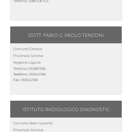
Telefono:
3386706703
DOTT. FABIO G. PAOLO TENCONI
Comune: Genova
Provincia: Genova
Regione: Liguria
Telefono:
010587358
Telefono:
010542168
Fax:
010542168
ISTITUTO RADIOLOGICO DIAGNOSTIC
Comune: Sestri Levante
Provincia: Genova