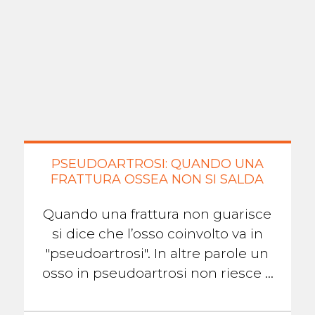
PSEUDOARTROSI: QUANDO UNA
FRATTURA OSSEA NON SI SALDA
Quando una frattura non guarisce
si dice che l’osso coinvolto va in
"pseudoartrosi". In altre parole un
osso in pseudoartrosi non riesce a
formare il callo osseo che lo aiuterà
...