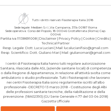
Tutti i diritti riservati Fisioterapia Italia 2018
Sede legale: Medben S.r.l.,Via Campania, 37/a 00187 Roma
Sede operativa: Corso del Popolo, 18 00046 Grottaferrata (Roma) Cap.
00046
Partita iva 11138691008 |
Disclaimer
|
Privacy Policy
|
Cookie
|
Credits
|
Technical Partner
Resp. Legale:
Dott. Luca Luciani
| Mail:
lucalucianifisio@gmail.com
Resp. Scientifico:
Dott. Giuliano Mari
| Mail:
giulianomari@gmail.com
I centri di Fisioterapia Italia hanno tutti regolare autorizzazione
Sanitaria, rilasciata dalle ASL (aziende sanitarie locali) di competenza
o dalla Regione di Appartenenza, in relazione all'attività svolta come
ambulatorio o studio professionale. Tutti i fisioterapisti che lavorano
nei centri Fisioterapia Italia sono regolarmente iscritti all'albo
professionale -DECRETO 13 marzo 2018 - Costituzione degli Albi
delle professioni sanitarie tecniche, della riabilitazione e della
prevenzione. (18A02393) (GU Serie Generale n.77 del 03-04-2018)
Gazzetta Ufficiale