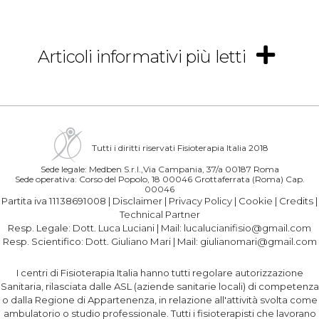
Articoli informativi più letti
Tutti i diritti riservati Fisioterapia Italia 2018
Sede legale: Medben S.r.l.,Via Campania, 37/a 00187 Roma
Sede operativa: Corso del Popolo, 18 00046 Grottaferrata (Roma) Cap.
00046
Partita iva 11138691008 |
Disclaimer
|
Privacy Policy
|
Cookie
|
Credits
|
Technical Partner
Resp. Legale:
Dott. Luca Luciani
| Mail:
lucalucianifisio@gmail.com
Resp. Scientifico:
Dott. Giuliano Mari
| Mail:
giulianomari@gmail.com
I centri di Fisioterapia Italia hanno tutti regolare autorizzazione
Sanitaria, rilasciata dalle ASL (aziende sanitarie locali) di competenza
o dalla Regione di Appartenenza, in relazione all'attività svolta come
ambulatorio o studio professionale. Tutti i fisioterapisti che lavorano