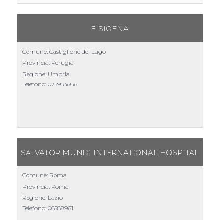
FISIOENA
Comune: Castiglione del Lago
Provincia: Perugia
Regione: Umbria
Telefono:
075953666
Scheda
SALVATOR MUNDI INTERNATIONAL HOSPITAL
Comune: Roma
Provincia: Roma
Regione: Lazio
Telefono:
06588961
Scheda