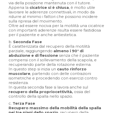
via della posizione mantenuta con il tutore.
Appena la
cicatrice si è chiusa
, è molto utile
lavorare le aderenze connettivali, in modo da
ridurre al minimo i fattori che possono incidere
sulla ripresa del movimento.
Oltre ad essere nociva per la motilità una cicatrice
con importanti aderenze risulta essere fastidiosa
per il paziente e anche antiestetica.
Seconda Fase
È caratterizzata dal recupero della motilità
parziale, raggiungendo
almeno i 90° di
abduzione e di flessione
senza che il paziente
compensi con il sollevamento della scapola, e
recuperando parte della rotazione esterna.
In questo step si inizia un
cauto rinforzo
muscolare
, partendo con delle contrazioni
isometriche e procedendo con esercizi contro
resistenza.
In questa seconda fase si lavora anche sul
recupero della propriocettività,
ossia del
controllo della spalla nello spazio.
Terza Fase
Recupero massimo della mobilità della spalla
nei tre piani dello spazio
, recupero della