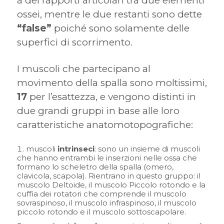
a dei rapporti articolari tra due elementi
ossei, mentre le due restanti sono dette
“false”
poiché sono solamente delle
superfici di scorrimento.
I muscoli che partecipano al
movimento della spalla sono moltissimi,
17
per l’esattezza, e vengono distinti in
due grandi gruppi in base alle loro
caratteristiche anatomotopografiche:
muscoli
intrinseci
: sono un insieme di muscoli
che hanno entrambi le inserzioni nelle ossa che
formano lo scheletro della spalla (omero,
clavicola, scapola). Rientrano in questo gruppo: il
muscolo Deltoide, il muscolo Piccolo rotondo e la
cuffia dei rotatori che comprende il muscolo
sovraspinoso, il muscolo infraspinoso, il muscolo
piccolo rotondo e il muscolo sottoscapolare.