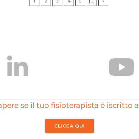
1
2
3
4
5
[...]
7
pere se il tuo fisioterapista è iscritto a
CLICCA QUI