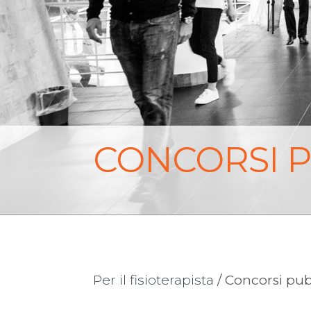
CONCORSI P
Per il fisioterapista
/ Concorsi pubb