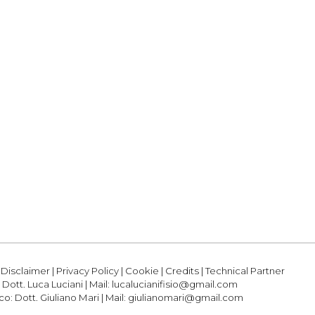
|
Disclaimer
|
Privacy Policy
|
Cookie
|
Credits
|
Technical Partner
:
Dott. Luca Luciani
| Mail:
lucalucianifisio@gmail.com
ico:
Dott. Giuliano Mari
| Mail:
giulianomari@gmail.com