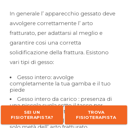
In generale l’ apparecchio gessato deve
avvolgere correttamente l’ arto
fratturato, per adattarsi al meglio e
garantire cosi una corretta
solidificazione della frattura. Esistono
vari tipi di gesso:
Gesso intero: avvolge
completamente la tua gamba e il tuo
piede
Gesso intero da carico : presenza di
una piccola suola sotto il tacco per
consentire al paziente di camminare
SEI UN
TROVA
FISIOTERAPISTA?
FISIOTERAPISTA
Doccia gessata : il gesso avvolgerà
solo metà dell’ arto fratturato.