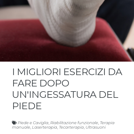
I MIGLIORI ESERCIZI DA
FARE DOPO
UN'INGESSATURA DEL
PIEDE
Piede e Caviglia
,
Riabilitazione funzionale
,
Terapia
manuale
,
Laserterapia
,
Tecarterapia
,
Ultrasuoni