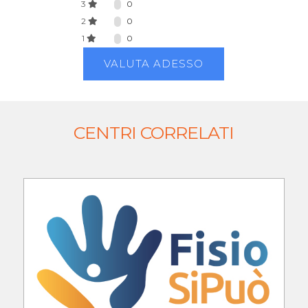
3
0
2
0
1
0
VALUTA ADESSO
CENTRI CORRELATI