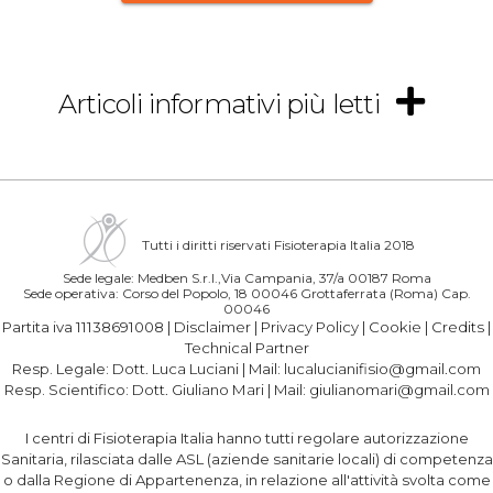
Articoli informativi più letti
Tutti i diritti riservati Fisioterapia Italia 2018
Sede legale: Medben S.r.l.,Via Campania, 37/a 00187 Roma
Sede operativa: Corso del Popolo, 18 00046 Grottaferrata (Roma) Cap.
00046
Partita iva 11138691008 |
Disclaimer
|
Privacy Policy
|
Cookie
|
Credits
|
Technical Partner
Resp. Legale:
Dott. Luca Luciani
| Mail:
lucalucianifisio@gmail.com
Resp. Scientifico:
Dott. Giuliano Mari
| Mail:
giulianomari@gmail.com
I centri di Fisioterapia Italia hanno tutti regolare autorizzazione
Sanitaria, rilasciata dalle ASL (aziende sanitarie locali) di competenza
o dalla Regione di Appartenenza, in relazione all'attività svolta come