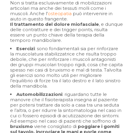
Non si tratta esclusivamente di mobilizzazioni
articolari ma anche dei tessuti molli come i
muscoli. Anche l'
osteopatia
può intervenire in
aiuto in questo frangente.
Il trattamento del dolore miofasciale
, e dunque
delle contratture e dei trigger points, risulta
essere un punto chiave della terapia della
temporo mandibolare.
Esercizi
: sono fondamentali sia per rinforzare
la muscolatura stabilizzatrice che risulta troppo
debole, che per rinforzare i muscoli antagonisti
dei gruppi muscolari troppo rigidi, cosa che capita
spesso nei casi di bruxismo e mal di testa. Talvolta
gli esercizi sono molto utili per migliorare
l’equilibrio di forze tra il lato destro e il lato sinistro
della mandibola.
Automobilizzazioni
: riguardano tutte le
manovre che il fisioterapista insegna al paziente
per potersi trattare da solo a casa tra una seduta
e l’altra, o per ridurre la sintomatologia nel caso in
cui ci fossero episodi di acutizzazione dei sintomi.
Ad esempio nel caso di pazienti che soffrono di
bruxismo
viene consigliato di
poggiare i gomiti
sul tavolo, incrociare le mani e porle come