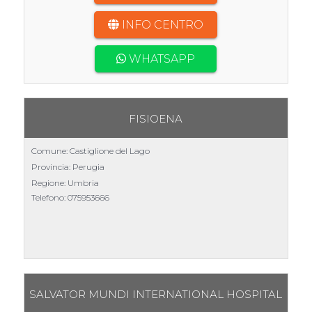
INFO CENTRO
WHATSAPP
FISIOENA
Comune: Castiglione del Lago
Provincia: Perugia
Regione: Umbria
Telefono:
075953666
Scheda
SALVATOR MUNDI INTERNATIONAL HOSPITAL