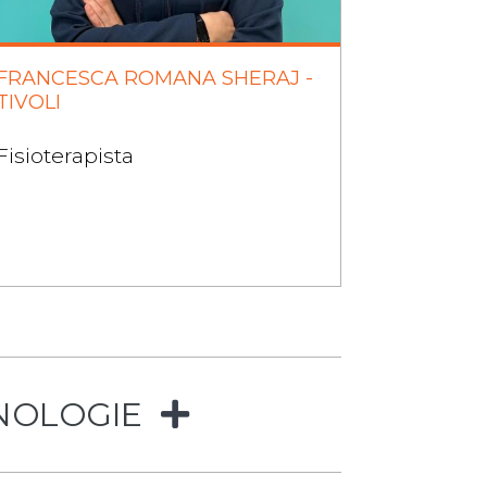
FRANCESCA ROMANA SHERAJ -
ADELE D
TIVOLI
Fisiotera
Fisioterapista
NOLOGIE