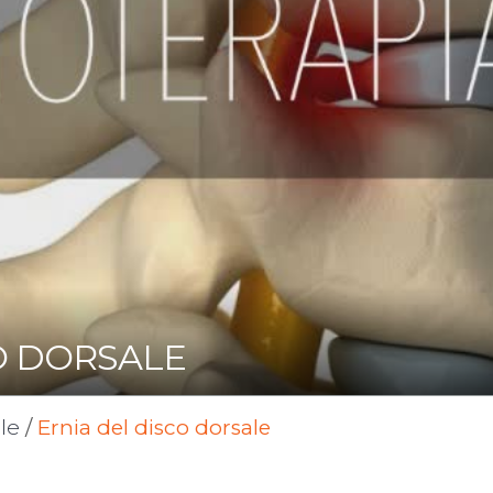
O DORSALE
le
/
Ernia del disco dorsale