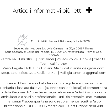
Articoli informativi più letti
Tutti i diritti riservati Fisioterapia Italia 2018
Sede legale: Medben S.r.l.,Via Campania, 37/a 00187 Roma
Sede operativa: Corso del Popolo, 18 00046 Grottaferrata (Roma) Cap.
00046
Partita iva 11138691008 |
Disclaimer
|
Privacy Policy
|
Cookie
|
Credits
|
Technical Partner
Resp. Legale:
Dott. Luca Luciani
| Mail:
lucalucianifisio@gmail.com
Resp. Scientifico:
Dott. Giuliano Mari
| Mail:
giulianomari@gmail.com
I centri di Fisioterapia Italia hanno tutti regolare autorizzazione
Sanitaria, rilasciata dalle ASL (aziende sanitarie locali) di competenza
o dalla Regione di Appartenenza, in relazione all'attività svolta come
ambulatorio o studio professionale. Tutti i fisioterapisti che lavorano
nei centri Fisioterapia Italia sono regolarmente iscritti all'albo
professionale -DECRETO 13 marzo 2018 - Costituzione degli Albi