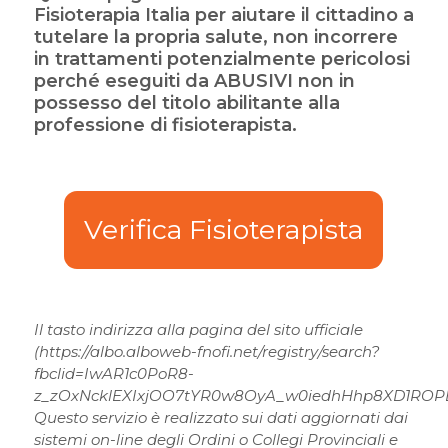
Fisioterapia Italia per aiutare il cittadino a
tutelare la propria salute, non incorrere
in trattamenti potenzialmente pericolosi
perché eseguiti da ABUSIVI non in
possesso del titolo abilitante alla
professione di fisioterapista.
Verifica Fisioterapista
Il tasto indirizza alla pagina del sito ufficiale
(https://albo.alboweb-fnofi.net/registry/search?
fbclid=IwAR1c0PoR8-
z_zOxNcklEXIxjOO7tYR0w8OyA_w0iedhHhp8XD1ROPB
Questo servizio è realizzato sui dati aggiornati dai
sistemi on-line degli Ordini o Collegi Provinciali e