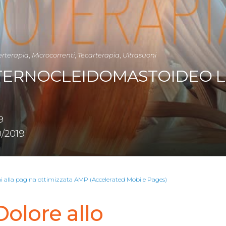
erterapia
,
Microcorrenti
,
Tecarterapia
,
Ultrasuoni
TERNOCLEIDOMASTOIDEO LE
9
/2019
ai alla pagina ottimizzata AMP (Accelerated Mobile Pages)
Dolore allo