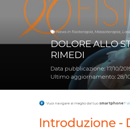
News in fisioterapia
,
Massoterapia
,
Las
DOLORE ALLO S
RIMEDI
Data pubblicazione: 17/10/201
Ultimo aggiornamento: 28/10
Vuoi navigare al meglio dal tuo
smartphone
?
V
Introduzione - 