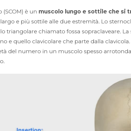
eo (SCOM) è un
muscolo lungo e sottile che si t
ù largo e più sottile alle due estremità. Lo ster
allo triangolare chiamato fossa sopraclaveare. 
rno e quello clavicolare che parte dalla clavicola
età del numero in un muscolo spesso arrotondat
o.