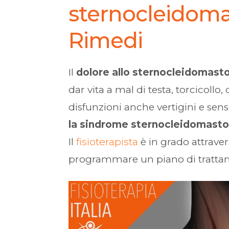
sternocleidomas
Rimedi
Il
dolore allo sternocleidomast
dar vita a mal di testa, torcicollo,
disfunzioni anche vertigini e sens
la sindrome sternocleidomast
Il
fisioterapista
è in grado attrave
programmare un piano di trattamen