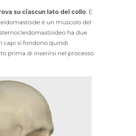
rova su ciascun lato del collo
. È
nocleidomastoide è un muscolo del
La sternocleidomastoideo ha due
. I capi si fondono quindi
o prima di inserirsi nel processo