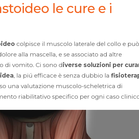
toideo le cure e i
oideo
colpisce il muscolo laterale del collo e pu
 dolore alla mascella, e se associato ad altre
o di vomito. Ci sono d
iverse soluzioni per cura
oidea
, la piú efficace è senza dubbio la
fisiotera
rso una valutazione muscolo-scheletrica di
to riabilitativo specifico per ogni caso clinico