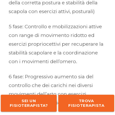
della corretta postura e stabilità della
scapola con esercizi attivi, posturali)
5 fase: Controllo e mobilizzazioni attive
con range di movimento ridotto ed
esercizi propriocettivi per recuperare la
stabilità scapolare e la coordinazione
con i movimenti dell’omero.
6 fase: Progressivo aumento sia del
controllo che dei carichi nei diversi
movimenti dell’arto con esercizi
SEI UN
TROVA
isometrici ed isotonici.
FISIOTERAPISTA?
FISIOTERAPISTA