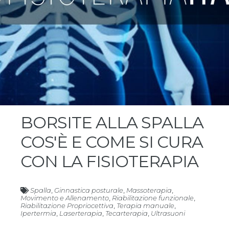
BORSITE ALLA SPALLA
COS'È E COME SI CURA
CON LA FISIOTERAPIA
Spalla
,
Ginnastica posturale
,
Massoterapia
,
Movimento e Allenamento
,
Riabilitazione funzionale
,
Riabilitazione Propriocettiva
,
Terapia manuale
,
Ipertermia
,
Laserterapia
,
Tecarterapia
,
Ultrasuoni