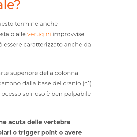
ale?
questo termine anche
sta o alle
vertigini
improvvise
ò essere caratterizzato anche da
arte superiore della colonna
rtono dalla base del cranio (c1)
 processo spinoso è ben palpabile
ne acuta delle vertebre
lari o trigger point o avere