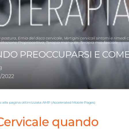
a postura
,
Ernia del disco cervicale
,
Vertigini cervicali sintomi e rimed
ilitazione Propriocettiva
,
Terapia manuale
,
Terapia mio-fasciale
NDO PREOCCUPARSI E COME
8
/2022
ai alla pagina ottimizzata AMP (Accelerated Mobile Pages)
 Cervicale quando