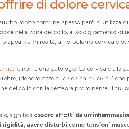
offrire di dolore cervic
isturbo molto comune: spesso però, si utilizza 
re nella zona del collo, al solo giramento di te
ro apparire. In realtà, un problema cervicale pu
ervicale
non è una patologia. La cervicale è la p
tebre, (denominate c1-c2-c3-c4-c5-c6-c7) che pa
ine del collo con la vertebra prominente, il cui
le, significa
essere affetti da un’infiammazio
ti rigidità, avere disturbi come tensioni musco