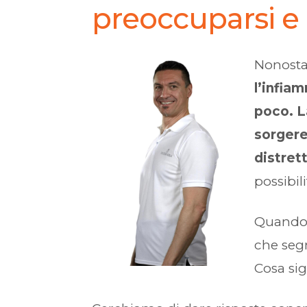
preoccuparsi e
Nonosta
l’infia
poco. L
sorgere
distret
possibil
Quando 
che segn
Cosa sig