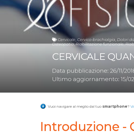
Cervicale
,
Cervico-brachialgia
,
Dolori d
Osteopatia
,
Riabilitazione funzionale
,
Riab
CERVICALE QUA
Data pubblicazione: 26/11/201
Ultimo aggiornamento: 15/02
Vuoi navigare al meglio dal tuo
smartphone
?
V
Introduzione -