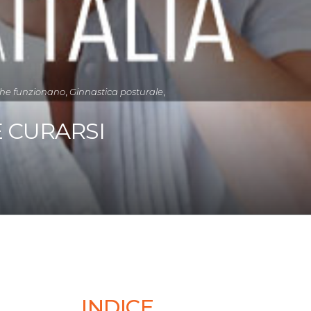
i che funzionano
,
Ginnastica posturale
,
 CURARSI
INDICE