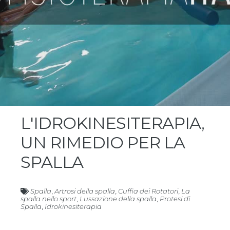
L'IDROKINESITERAPIA,
UN RIMEDIO PER LA
SPALLA
Spalla
,
Artrosi della spalla
,
Cuffia dei Rotatori
,
La
spalla nello sport
,
Lussazione della spalla
,
Protesi di
Spalla
,
Idrokinesiterapia