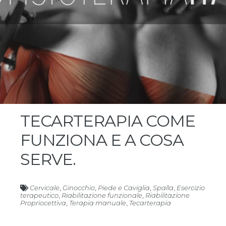
TECARTERAPIA COME
FUNZIONA E A COSA
SERVE.
Cervicale
,
Ginocchio
,
Piede e Caviglia
,
Spalla
,
Esercizio
terapeutico
,
Riabilitazione funzionale
,
Riabilitazione
Propriocettiva
,
Terapia manuale
,
Tecarterapia