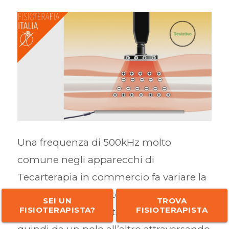
Una frequenza di 500kHz molto
comune negli apparecchi di
Tecarterapia in commercio fa variare la
polarità 500.000 volte al secondo. Il
SEI UN
TROVA
FISIOTERAPISTA?
FISIOTERAPISTA
flusso di corrente alternata si muove