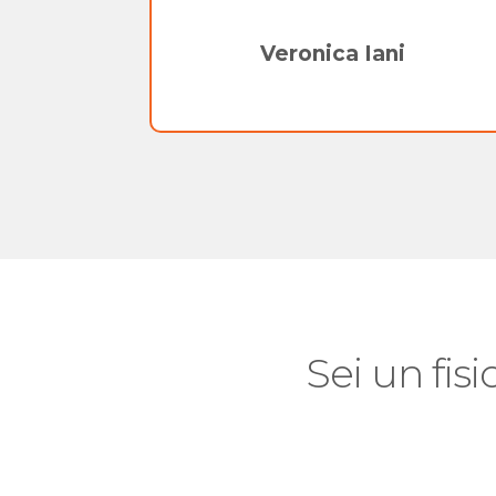
n
Veronica Iani
Sei un fisi