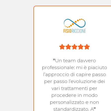
a
"
Un team davvero
 messa
professionale: mi è piaciuto
 corsa…
l’approccio di capire passo
ato il
per passo l’evoluzione dei
in
vari trattamenti per
ci e
procedere in modo
personalizzato e non
standardizzato. A
"