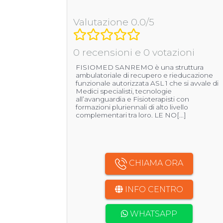
Valutazione 0.0/5
0 recensioni e 0 votazioni
FISIOMED SANREMO è una struttura
ambulatoriale di recupero e rieducazione
funzionale autorizzata ASL 1 che si avvale di
Medici specialisti, tecnologie
all’avanguardia e Fisioterapisti con
formazioni pluriennali di alto livello
complementari tra loro. LE NO[...]
CHIAMA ORA
INFO CENTRO
WHATSAPP