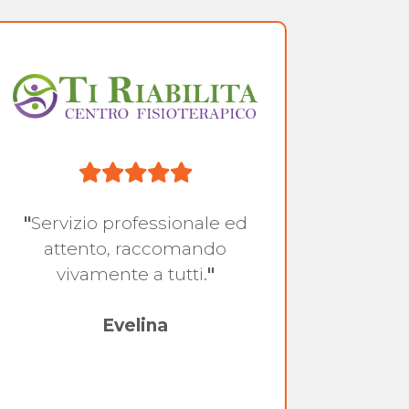
"
Servizio professionale ed
"
Serv
attento, raccomando
atte
vivamente a tutti.
"
molt
v
Evelina