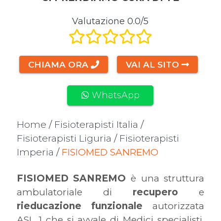
Valutazione 0.0/5
CHIAMA ORA
VAI AL SITO
WhatsApp
Home
/
Fisioterapisti Italia
/
Fisioterapisti Liguria
/
Fisioterapisti
Imperia
/
FISIOMED SANREMO
FISIOMED
SANREMO
è una struttura
ambulatoriale di
recupero
e
rieducazione
funzionale
autorizzata
ASL 1 che si avvale di Medici specialisti,