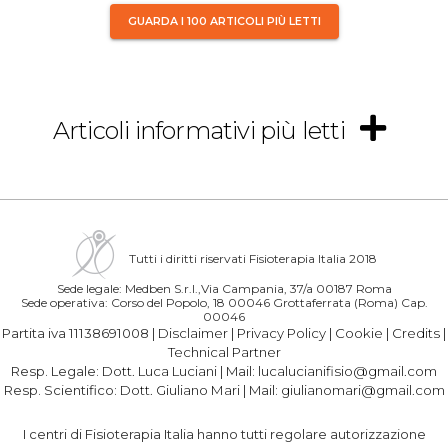
GUARDA I 100 ARTICOLI PIÙ LETTI
Articoli informativi più letti
Tutti i diritti riservati Fisioterapia Italia 2018
Sede legale: Medben S.r.l.,Via Campania, 37/a 00187 Roma
Sede operativa: Corso del Popolo, 18 00046 Grottaferrata (Roma) Cap.
00046
Partita iva 11138691008 |
Disclaimer
|
Privacy Policy
|
Cookie
|
Credits
|
Technical Partner
Resp. Legale:
Dott. Luca Luciani
| Mail:
lucalucianifisio@gmail.com
Resp. Scientifico:
Dott. Giuliano Mari
| Mail:
giulianomari@gmail.com
I centri di Fisioterapia Italia hanno tutti regolare autorizzazione