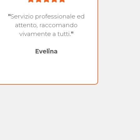
"
Servizio professionale ed
"
Serv
attento, raccomando
atte
vivamente a tutti.
"
molt
v
Evelina