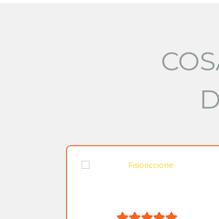
COS
D