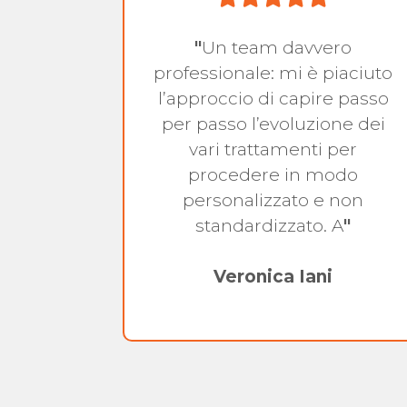
"
Un team davvero
a
professionale: mi è piaciuto
 messa
l’approccio di capire passo
 corsa…
per passo l’evoluzione dei
ato il
vari trattamenti per
in
procedere in modo
ci e
personalizzato e non
standardizzato. A
"
n
Veronica Iani