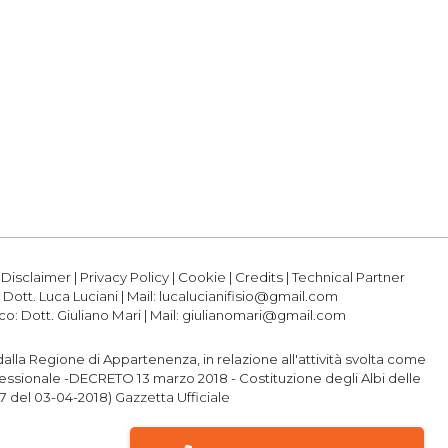
|
Disclaimer
|
Privacy Policy
|
Cookie
|
Credits
|
Technical Partner
:
Dott. Luca Luciani
| Mail:
lucalucianifisio@gmail.com
ico:
Dott. Giuliano Mari
| Mail:
giulianomari@gmail.com
o dalla Regione di Appartenenza, in relazione all'attività svolta come
professionale -DECRETO 13 marzo 2018 - Costituzione degli Albi delle
77 del 03-04-2018)
Gazzetta Ufficiale