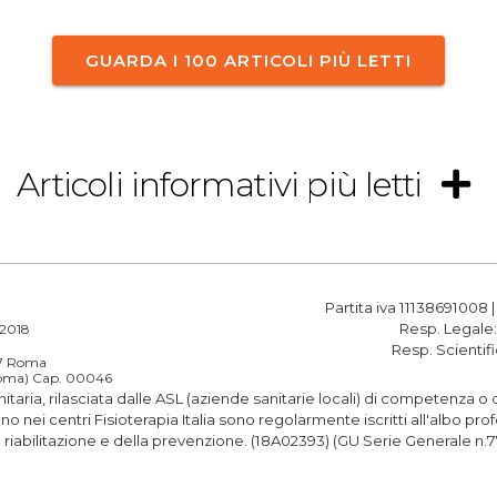
GUARDA I 100 ARTICOLI PIÙ LETTI
Articoli informativi più letti
Partita iva 11138691008 
Resp. Legale
a 2018
Resp. Scientif
187 Roma
(Roma) Cap. 00046
anitaria, rilasciata dalle ASL (aziende sanitarie locali) di competenza 
rano nei centri Fisioterapia Italia sono regolarmente iscritti all'albo 
la riabilitazione e della prevenzione. (18A02393) (GU Serie Generale n.