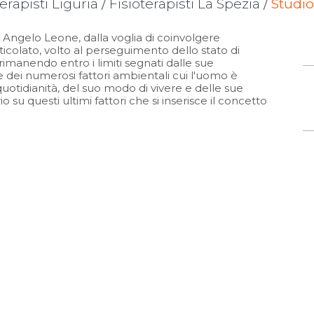
terapisti Liguria
/
Fisioterapisti La Spezia
/
Studio
. Angelo Leone, dalla voglia di coinvolgere
rticolato, volto al perseguimento dello stato di
 rimanendo entro i limiti segnati dalle sue
ne dei numerosi fattori ambientali cui l'uomo è
uotidianità, del suo modo di vivere e delle sue
 su questi ultimi fattori che si inserisce il concetto