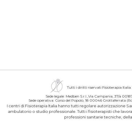
Tutti i diritti riservati Fisioterapia Itali
Sede legale: Medben S.r.l.,Via Campania, 37/a 00
Sede operativa: Corso del Popolo, 18 00046 Grottaferrata 
I centri di Fisioterapia Italia hanno tutti regolare autorizzazione S
ambulatorio o studio professionale. Tutti i fisioterapisti che lavo
professioni sanitarie tecniche, del