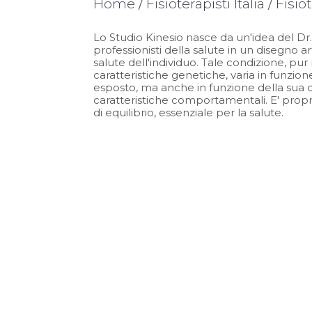
Home
/
Fisioterapisti Italia
/
Fisio
Lo Studio Kinesio nasce da un'idea del Dr
professionisti della salute in un disegno a
salute dell'individuo. Tale condizione, pur
caratteristiche genetiche, varia in funzio
esposto, ma anche in funzione della sua q
caratteristiche comportamentali. E' proprio
di equilibrio, essenziale per la salute.