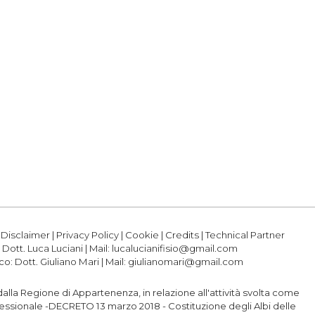
|
Disclaimer
|
Privacy Policy
|
Cookie
|
Credits
|
Technical Partner
:
Dott. Luca Luciani
| Mail:
lucalucianifisio@gmail.com
ico:
Dott. Giuliano Mari
| Mail:
giulianomari@gmail.com
o dalla Regione di Appartenenza, in relazione all'attività svolta come
professionale -DECRETO 13 marzo 2018 - Costituzione degli Albi delle