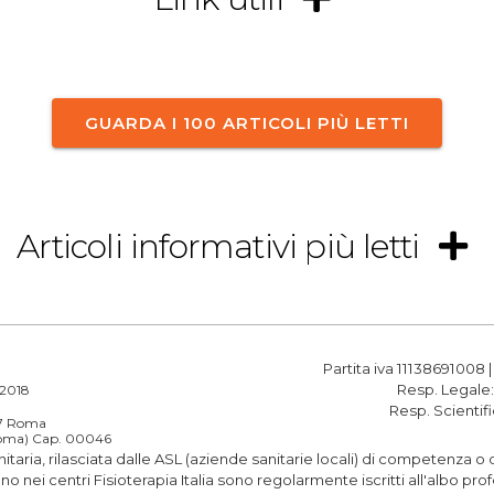
GUARDA I 100 ARTICOLI PIÙ LETTI
Articoli informativi più letti
Partita iva 11138691008 
Resp. Legale
a 2018
Resp. Scientif
187 Roma
(Roma) Cap. 00046
anitaria, rilasciata dalle ASL (aziende sanitarie locali) di competenza 
rano nei centri Fisioterapia Italia sono regolarmente iscritti all'albo 