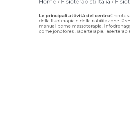
Home
/
Fisioterapisti Italia
/
Fisio
Le principali attività del centro
Chiroter
della fisioterapia e della riabilitazione. Pr
manuali come massoterapia, linfodrenaggi
come jonoforesi, radarterapia, laserterap