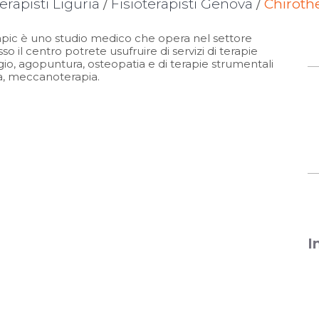
terapisti Liguria
/
Fisioterapisti Genova
/
Chirothe
apic è uno studio medico che opera nel settore
esso il centro potrete usufruire di servizi di terapie
o, agopuntura, osteopatia e di terapie strumentali
ia, meccanoterapia.
I