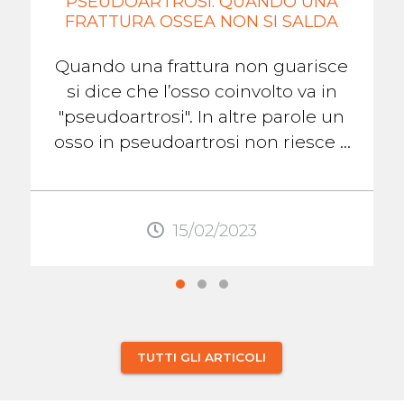
PSEUDOARTROSI: QUANDO UNA
FRATTURA OSSEA NON SI SALDA
Quando una frattura non guarisce
si dice che l’osso coinvolto va in
"pseudoartrosi". In altre parole un
osso in pseudoartrosi non riesce a
formare il callo osseo che lo aiuterà
...
15/02/2023
TUTTI GLI ARTICOLI