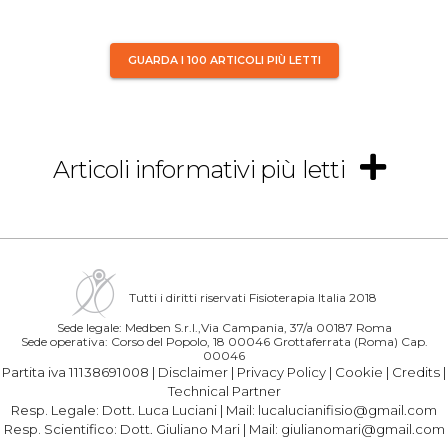
GUARDA I 100 ARTICOLI PIÙ LETTI
Articoli informativi più letti
Tutti i diritti riservati Fisioterapia Italia 2018
Sede legale: Medben S.r.l.,Via Campania, 37/a 00187 Roma
Sede operativa: Corso del Popolo, 18 00046 Grottaferrata (Roma) Cap.
00046
Partita iva 11138691008 |
Disclaimer
|
Privacy Policy
|
Cookie
|
Credits
|
Technical Partner
Resp. Legale:
Dott. Luca Luciani
| Mail:
lucalucianifisio@gmail.com
Resp. Scientifico:
Dott. Giuliano Mari
| Mail:
giulianomari@gmail.com