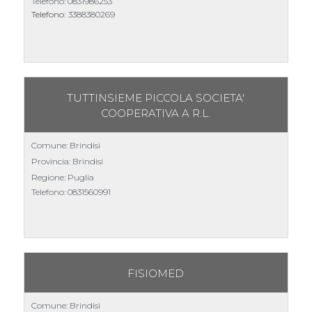
Telefono:
0831986253
Telefono:
3388380269
TUTTINSIEME PICCOLA SOCIETA'
COOPERATIVA A R.L.
Comune: Brindisi
Provincia: Brindisi
Regione: Puglia
Telefono:
0831560991
FISIOMED
Comune: Brindisi