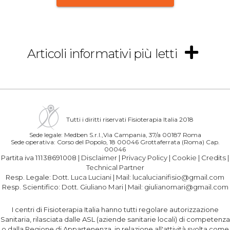
Articoli informativi più letti
Tutti i diritti riservati Fisioterapia Italia 2018
Sede legale: Medben S.r.l.,Via Campania, 37/a 00187 Roma
Sede operativa: Corso del Popolo, 18 00046 Grottaferrata (Roma) Cap.
00046
Partita iva 11138691008 |
Disclaimer
|
Privacy Policy
|
Cookie
|
Credits
|
Technical Partner
Resp. Legale:
Dott. Luca Luciani
| Mail:
lucalucianifisio@gmail.com
Resp. Scientifico:
Dott. Giuliano Mari
| Mail:
giulianomari@gmail.com
I centri di Fisioterapia Italia hanno tutti regolare autorizzazione
Sanitaria, rilasciata dalle ASL (aziende sanitarie locali) di competenza
o dalla Regione di Appartenenza, in relazione all'attività svolta come