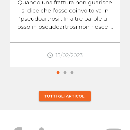
Quando una frattura non guarisce
si dice che l’osso coinvolto va in
"pseudoartrosi". In altre parole un
osso in pseudoartrosi non riesce a
formare il callo osseo che lo aiuterà
...
15/02/2023
TUTTI GLI ARTICOLI