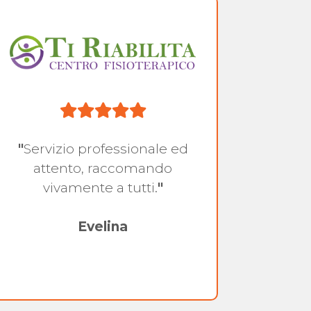
"
Servizio professionale ed
"
Serv
attento, raccomando
atte
vivamente a tutti.
"
molt
v
Evelina