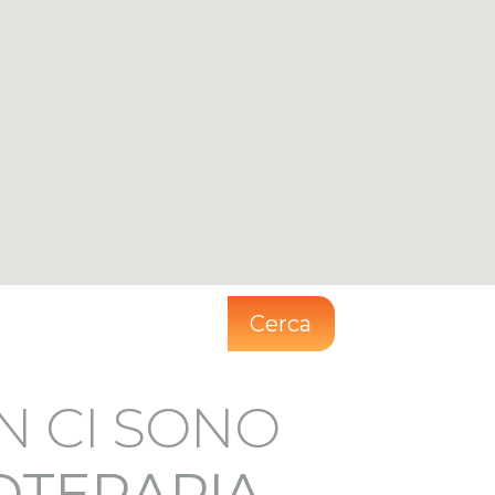
Cerca
N CI SONO
IOTERAPIA