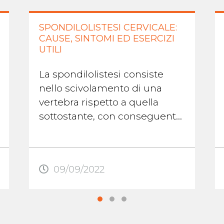
SPONDILOLISTESI CERVICALE:
CAUSE, SINTOMI ED ESERCIZI
UTILI
La spondilolistesi consiste
nello scivolamento di una
vertebra rispetto a quella
sottostante, con conseguente
perdita dei normali rapporti
articolari tra le due vertebre.
Questa situazione ...
09/09/2022