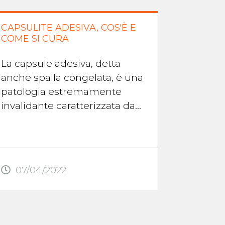
CAPSULITE ADESIVA, COS'È E
LO STR
COME SI CURA
COS'È,
EVITAR
La capsule adesiva, detta
Lo stra
anche spalla congelata, è una
insieme
patologia estremamente
muscola
invalidante caratterizzata da
del mus
dolore e rigidità, nella quale
chi prat
prima sopraggiunge ...
muscol
fibre ...
07/04/2022
18/01