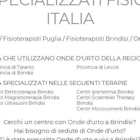
ITALIA
/
Fisioterapisti Puglia
/
Fisioterapisti Brindisi
/ O
PIA CHE UTILIZZANO ONDE D'URTO DELLA REG
incia di Taranto
Provincia di Lecce
ncia di Brindisi
IA SPECIALIZZATI NELLE SEGUENTI TERAPIE
ri Elettroterapia Brindisi
Centri Ipertermia Brindisi
ri Magnetoterapia Brindisi
Centri Scrambler Therapy
i Ultrasuoni Brindisi
Brindisi
Centri Microcorrenti Brindis
Cerchi un centro con
Onde d'urto
a Brindisi?
Hai bisogno di sedute di Onde d'urto?
Ti è stata prescritta Onde d'urto e vivi a Brindisi