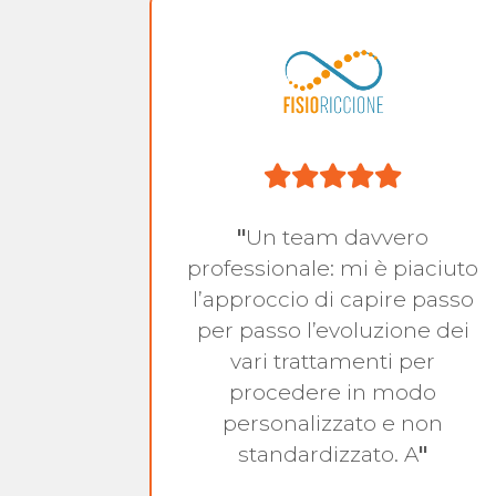
a
"
Un team davvero
 messa
professionale: mi è piaciuto
 corsa…
l’approccio di capire passo
ato il
per passo l’evoluzione dei
in
vari trattamenti per
ci e
procedere in modo
personalizzato e non
standardizzato. A
"
n