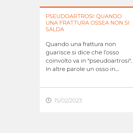
PSEUDOARTROSI: QUANDO
UNA FRATTURA OSSEA NON SI
SALDA
Quando una frattura non
guarisce si dice che l’osso
coinvolto va in "pseudoartrosi".
In altre parole un osso in
pseudoartrosi non riesce a
formare il callo osseo che lo
aiuterà ...
15/02/2023