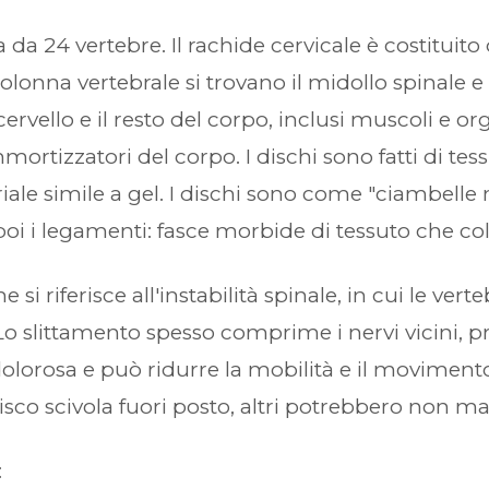
a 24 vertebre. Il rachide cervicale è costituito 
olonna vertebrale si trovano il midollo spinale e i
ervello e il resto del corpo, inclusi muscoli e or
ortizzatori del corpo. I dischi sono fatti di tes
iale simile a gel. I dischi sono come "ciambelle
 poi i legamenti: fasce morbide di tessuto che co
si riferisce all'instabilità spinale, in cui le vert
 Lo slittamento spesso comprime i nervi vicini, p
olorosa e può ridurre la mobilità e il movimento
sco scivola fuori posto, altri potrebbero non m
: