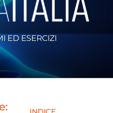
I ED ESERCIZI
e:
INDICE