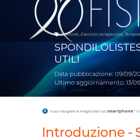
Cervicale
,
Esercizio terapeutico
,
Terapi
SPONDILOLISTESI
UTILI
Data pubblicazione: 09/09/2
Ultimo aggiornamento: 13/09
Vuoi navigare al meglio dal tuo
smartphone
?
V
Introduzione - S