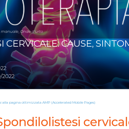
a manuale
,
Onde d'urto
 CERVICALE: CAUSE, SINTOM
022
/2022
ai alla pagina ottimizzata AMP (Accelerated Mobile Pages)
pondilolistesi cervical