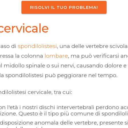
RISOLVI IL TUO PROBLEMA!
cervicale
caso di
spondilolistesi
, una delle vertebre scivola
eressa la colonna
lombare
, ma può verificarsi a
midollo spinale o sui nervi, causando dolore e a
a spondilolistesi può peggiorare nel tempo.
ilolistesi cervicale, tra cui:
on l'età i nostri dischi intervertebrali perdono a
zione. Questo è il tipo più comune di spondilolis
disposizione anomala delle vertebre, presente si