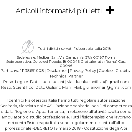
Articoli informativi più letti
Tutti i diritti riservati Fisioterapia Italia 2018
Sede legale: Medben S.r.l.,Via Campania, 37/a 00187 Roma
Sede operativa: Corso del Popolo, 18 00046 Grottaferrata (Roma) Cap.
00046
Partita iva 11138691008 |
Disclaimer
|
Privacy Policy
|
Cookie
|
Credits
|
Technical Partner
Resp. Legale:
Dott. Luca Luciani
| Mail:
lucalucianifisio@gmail.com
Resp. Scientifico:
Dott. Giuliano Mari
| Mail:
giulianomari@gmail.com
I centri di Fisioterapia Italia hanno tutti regolare autorizzazione
Sanitaria, rilasciata dalle ASL (aziende sanitarie locali) di competenza
o dalla Regione di Appartenenza, in relazione all'attività svolta come
ambulatorio o studio professionale. Tutti i fisioterapisti che lavorano
nei centri Fisioterapia Italia sono regolarmente iscritti all'albo
professionale -DECRETO 13 marzo 2018 - Costituzione degli Albi