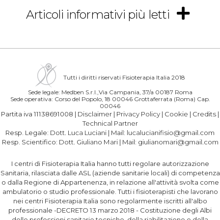
Articoli informativi più letti
Tutti i diritti riservati Fisioterapia Italia 2018
Sede legale: Medben S.r.l.,Via Campania, 37/a 00187 Roma
Sede operativa: Corso del Popolo, 18 00046 Grottaferrata (Roma) Cap.
00046
Partita iva 11138691008 |
Disclaimer
|
Privacy Policy
|
Cookie
|
Credits
|
Technical Partner
Resp. Legale:
Dott. Luca Luciani
| Mail:
lucalucianifisio@gmail.com
Resp. Scientifico:
Dott. Giuliano Mari
| Mail:
giulianomari@gmail.com
I centri di Fisioterapia Italia hanno tutti regolare autorizzazione
Sanitaria, rilasciata dalle ASL (aziende sanitarie locali) di competenza
o dalla Regione di Appartenenza, in relazione all'attività svolta come
ambulatorio o studio professionale. Tutti i fisioterapisti che lavorano
nei centri Fisioterapia Italia sono regolarmente iscritti all'albo
professionale -DECRETO 13 marzo 2018 - Costituzione degli Albi
delle professioni sanitarie tecniche, della riabilitazione e della