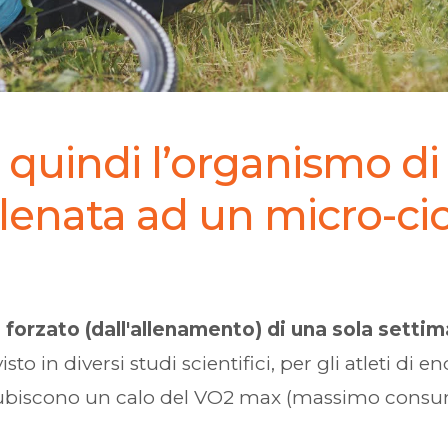
quindi l’organismo di
enata ad un micro-cicl
so forzato (dall'allenamento) di una sola sett
 visto in diversi studi scientifici, per gli atleti 
 subiscono un calo del VO2 max (massimo consu