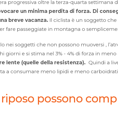
ra progressiva oltre la terza-quarta settimana 
ovocare un minima perdita di forza.
Di conseg
 una breve vacanza.
Il ciclista è un soggetto ch
per fare passeggiate in montagna o sempliceme
olo nei soggetti che non possono muoversi , l’at
 giorni e si stima nel 3% - 4% di forza in meno 
re lente (quelle della resistenza).
Quindi a li
 atleta a consumare meno lipidi e meno carboidr
di riposo possono comp