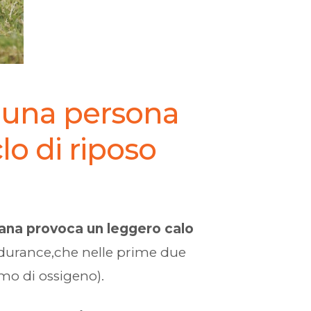
 una persona
o di riposo
imana provoca un leggero calo
di endurance,che nelle prime due
mo di ossigeno).