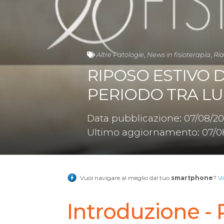
Altre Patologie
,
News in fisioterapia
,
Ria
RIPOSO ESTIVO D
PERIODO TRA LU
Data pubblicazione: 07/08/20
Ultimo aggiornamento: 07/0
Vuoi navigare al meglio dal tuo
smartphone
?
V
Introduzione - 