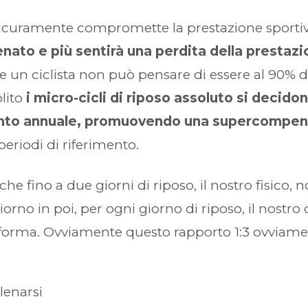
icuramente compromette la prestazione sportiva
lenato e più sentirà una perdita della prestazi
 un ciclista non può pensare di essere al 90% d
olito
i micro-cicli di riposo assoluto si decidon
nto annuale, promuovendo una supercompens
eriodi di riferimento.
he fino a due giorni di riposo, il nostro fisico, 
rno in poi, per ogni giorno di riposo, il nostr
i forma. Ovviamente questo rapporto 1:3 ovviame
lenarsi