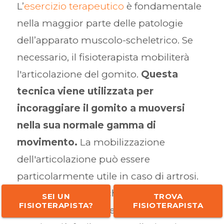
L’
esercizio terapeutico
è fondamentale
nella maggior parte delle patologie
dell’apparato muscolo-scheletrico. Se
necessario, il fisioterapista mobiliterà
l'articolazione del gomito.
Questa
tecnica viene utilizzata per
incoraggiare il gomito a muoversi
nella sua normale gamma di
movimento.
La mobilizzazione
dell'articolazione può essere
particolarmente utile in caso di artrosi.
A volte ottenere anche solo pochi gradi
SEI UN
TROVA
FISIOTERAPISTA?
FISIOTERAPISTA
di movimento consente di utilizzare il