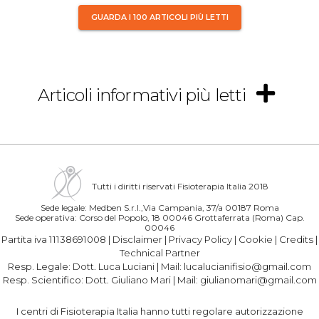
GUARDA I 100 ARTICOLI PIÙ LETTI
Articoli informativi più letti
Tutti i diritti riservati Fisioterapia Italia 2018
Sede legale: Medben S.r.l.,Via Campania, 37/a 00187 Roma
Sede operativa: Corso del Popolo, 18 00046 Grottaferrata (Roma) Cap.
00046
Partita iva 11138691008 |
Disclaimer
|
Privacy Policy
|
Cookie
|
Credits
|
Technical Partner
Resp. Legale:
Dott. Luca Luciani
| Mail:
lucalucianifisio@gmail.com
Resp. Scientifico:
Dott. Giuliano Mari
| Mail:
giulianomari@gmail.com
I centri di Fisioterapia Italia hanno tutti regolare autorizzazione