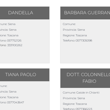
DANDELLA
BARBARA GUERRAN
une: Siena
Comune:
incia: Siena
Provincia: Siena
ione: Toscana
Regione: Toscana
efono:
057752126
Telefono:
0577305098
efono:
3331100262
TIANA PAOLO
DOTT. COLONNELL
FABIO
une:
incia: Siena
Comune: Gaiole in Chianti
ione: Toscana
Provincia: Siena
efono:
0577043647
Regione: Toscana
Telefono:
0577366223