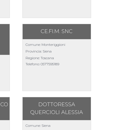
CE.FI.M. SNC
Comune: Monteriggioni
Provincia: Siena
Regione: Toscana
Telefono:
0577595189
ICO
DOTTORESSA
QUERCIOLI ALESSIA
Comune: Siena