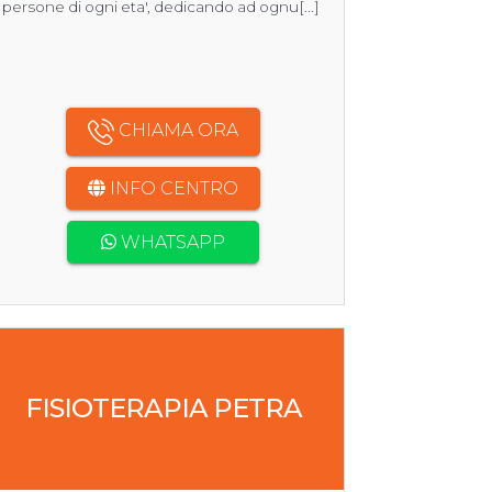
persone di ogni eta', dedicando ad ognu[...]
CHIAMA ORA
INFO CENTRO
WHATSAPP
FISIOTERAPIA PETRA