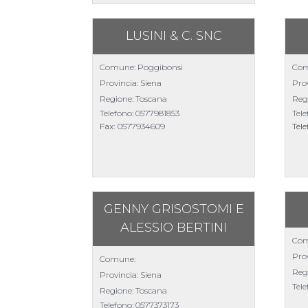
LUSINI & C. SNC
Comune: Poggibonsi
Com
Provincia: Siena
Prov
Regione: Toscana
Reg
Telefono:
0577981853
Tel
Fax:
0577934609
Tel
GENNY GRISOSTOMI E
ALESSIO BERTINI
Com
Prov
Comune:
Reg
Provincia: Siena
Tel
Regione: Toscana
Telefono:
0577373173