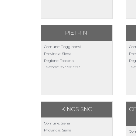
PIETRINI
Comune: Poggibonsi
Com
Provincia: Siena
Prov
Regione: Toscana
Reg
Telefono:
0577983273
Tel
KINOS SNC
C
Comune: Siena
Provincia: Siena
Com