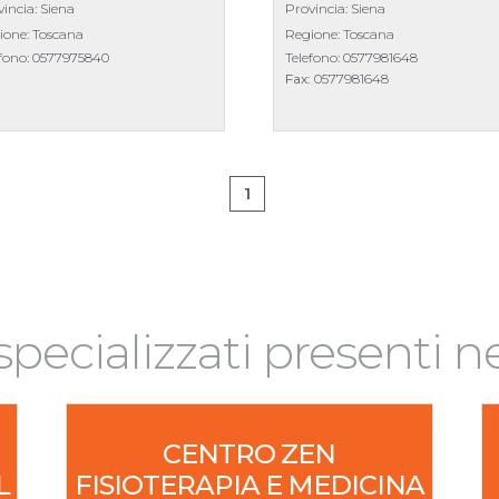
incia: Siena
Provincia: Siena
ione: Toscana
Regione: Toscana
efono:
0577975840
Telefono:
0577981648
Fax:
0577981648
1
 specializzati presenti n
CENTRO ZEN
L
FISIOTERAPIA E MEDICINA