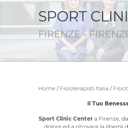
SPORT CLIN
FIRENZE - FIRENZ
Home
/
Fisioterapisti Italia
/
Fisio
Il Tuo Beness
Sport Clinic Center
a Firenze, dal
dolore ed a ritrovare la libert