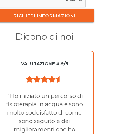
Dicono di noi
VALUTAZIONE 4.9/5
"
Ho iniziato un percorso di
"
Quasi
fisioterapia in acqua e sono
di ria
molto soddisfatto di come
con
sono seguito e dei
Rugger
miglioramenti che ho
ra