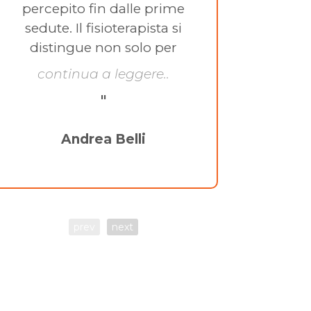
percepito fin dalle prime
risult
sedute. Il fisioterapista si
distingue non solo per
continua a leggere..
M
"
Andrea Belli
prev
next