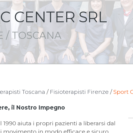
IC CENTER SRL
E / TOSCANA
terapisti Toscana
/
Fisioterapisti Firenze
/
Sport C
ere, il Nostro Impegno
 1990 aiuta i propri pazienti a liberarsi dal
à di movimento in modo efficace e sicuro.