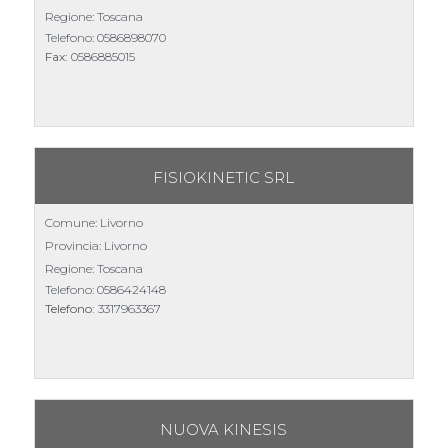
Regione: Toscana
Telefono:
0586898070
Fax:
0586885015
FISIOKINETIC SRL
Comune: Livorno
Provincia: Livorno
Regione: Toscana
Telefono:
0586424148
Telefono:
3317963367
NUOVA KINESIS