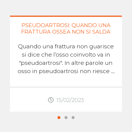
PSEUDOARTROSI: QUANDO UNA
FRATTURA OSSEA NON SI SALDA
Quando una frattura non guarisce
si dice che l’osso coinvolto va in
"pseudoartrosi". In altre parole un
osso in pseudoartrosi non riesce a
formare il callo osseo che lo aiuterà
...
15/02/2023