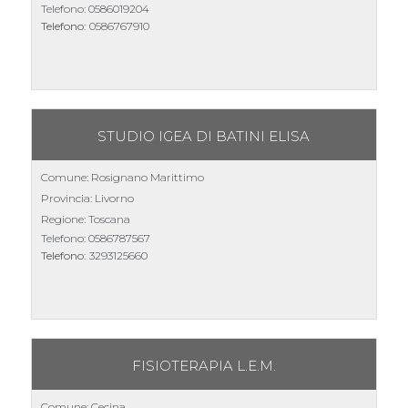
Telefono:
0586019204
Telefono:
0586767910
STUDIO IGEA DI BATINI ELISA
Comune: Rosignano Marittimo
Provincia: Livorno
Regione: Toscana
Telefono:
0586787567
Telefono:
3293125660
FISIOTERAPIA L.E.M.
Comune: Cecina