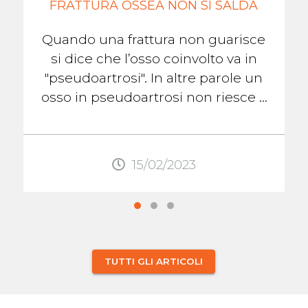
FRATTURA OSSEA NON SI SALDA
Quando una frattura non guarisce
si dice che l’osso coinvolto va in
"pseudoartrosi". In altre parole un
osso in pseudoartrosi non riesce a
formare il callo osseo che lo aiuterà
...
15/02/2023
TUTTI GLI ARTICOLI