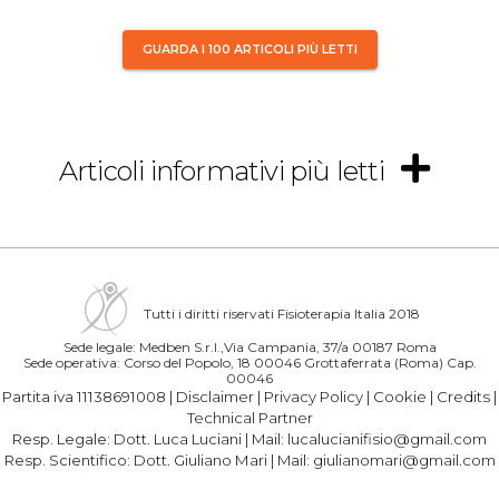
GUARDA I 100 ARTICOLI PIÙ LETTI
Articoli informativi più letti
Tutti i diritti riservati Fisioterapia Italia 2018
Sede legale: Medben S.r.l.,Via Campania, 37/a 00187 Roma
Sede operativa: Corso del Popolo, 18 00046 Grottaferrata (Roma) Cap.
00046
Partita iva 11138691008 |
Disclaimer
|
Privacy Policy
|
Cookie
|
Credits
|
Technical Partner
Resp. Legale:
Dott. Luca Luciani
| Mail:
lucalucianifisio@gmail.com
Resp. Scientifico:
Dott. Giuliano Mari
| Mail:
giulianomari@gmail.com