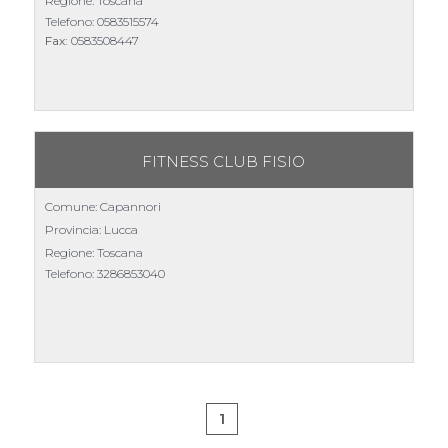
Regione: Toscana
Telefono:
0583515574
Fax:
0583508447
FITNESS CLUB FISIO
Comune: Capannori
Provincia: Lucca
Regione: Toscana
Telefono:
3286853040
1