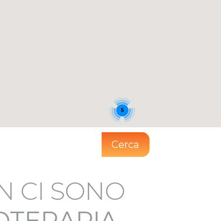
5
Cerca
N CI SONO
IOTERAPIA