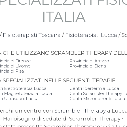
ITALIA
/
Fisioterapisti Toscana
/
Fisioterapisti Lucca
/ S
APIA CHE UTILIZZANO SCRAMBLER THERAPY DE
incia di Firenze
Provincia di Arezzo
incia di Livorno
Provincia di Siena
incia di Pisa
IA SPECIALIZZATI NELLE SEGUENTI TERAPIE
ri Elettroterapia Lucca
Centri Ipertermia Lucca
ri Magnetoterapia Lucca
Centri Scrambler Therapy 
ri Ultrasuoni Lucca
Centri Microcorrenti Lucca
erchi un centro con
Scrambler Therapy
a Lucc
Hai bisogno di sedute di Scrambler Therapy?
è stata prescritta Scrambler Therapy e vivi a Lu