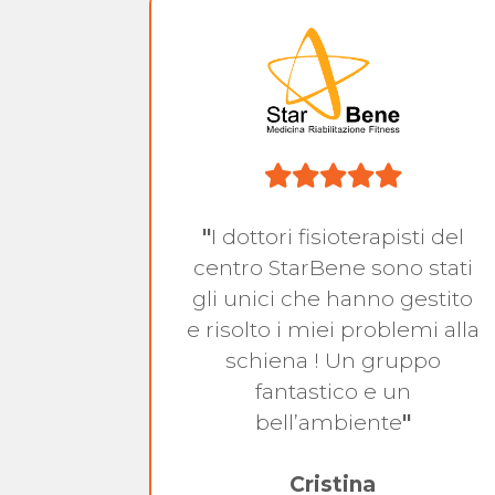
za con
"
I dottori fisioterapisti del
dici
centro StarBene sono stati
a ed
gli unici che hanno gestito
ion. Un
e risolto i miei problemi alla
per una
schiena ! Un gruppo
a ed
fantastico e un
bell’ambiente
"
Cristina