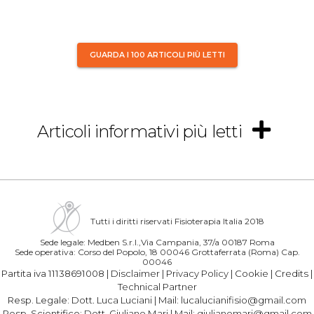
GUARDA I 100 ARTICOLI PIÙ LETTI
Articoli informativi più letti
Tutti i diritti riservati Fisioterapia Italia 2018
Sede legale: Medben S.r.l.,Via Campania, 37/a 00187 Roma
Sede operativa: Corso del Popolo, 18 00046 Grottaferrata (Roma) Cap.
00046
Partita iva 11138691008 |
Disclaimer
|
Privacy Policy
|
Cookie
|
Credits
|
Technical Partner
Resp. Legale:
Dott. Luca Luciani
| Mail:
lucalucianifisio@gmail.com
Resp. Scientifico:
Dott. Giuliano Mari
| Mail:
giulianomari@gmail.com