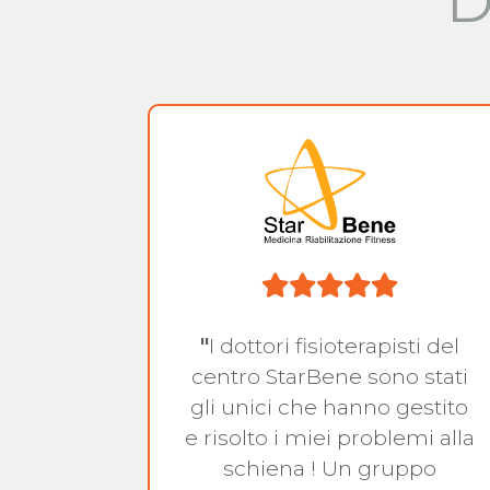
D
za con
"
I dottori fisioterapisti del
dici
centro StarBene sono stati
a ed
gli unici che hanno gestito
ion. Un
e risolto i miei problemi alla
per una
schiena ! Un gruppo