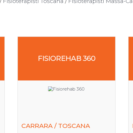
/
Fisioterapisti Toscana
/
Fisioterapisti Massa-Ca
FISIOREHAB 360
CARRARA / TOSCANA