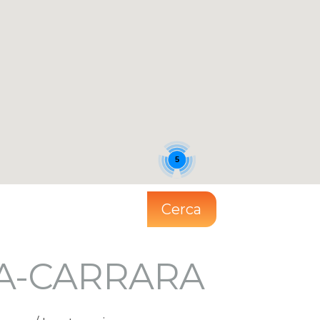
5
Cerca
A-CARRARA