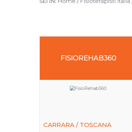
SEI IN:
Home
/
Fisioterapisti Italia
FISIOREHAB360
CARRARA / TOSCANA