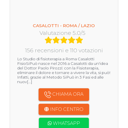
CASALOTTI - ROMA / LAZIO
Valutazione 5.0/5
156 recensioni e 110 votazioni
Lo Studio di fisioterapia a Roma Casalotti
FisioSiPuò nasce nel 2016 a Casalotti da un'idea
del Dottor Paolo Pirozzi: con la Fisioterapia,
eliminare il dolore e tornare a vivere la vita, si può!
Infatti, grazie al Metodo SiPuò in 3 Fasi ed alle
nuov[...]
CHIAMA ORA
INFO CENTRO
WHATSAPP