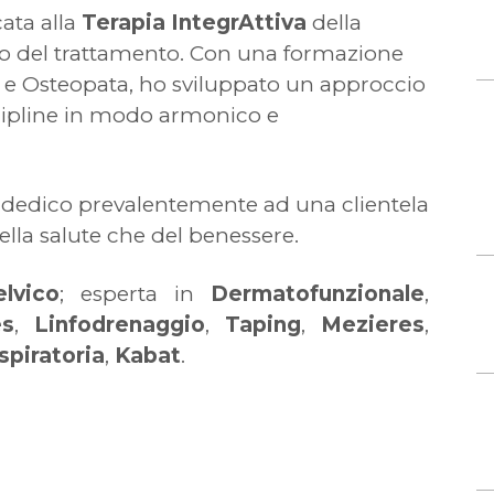
ata alla
Terapia
IntegrAttiva
della
tro del trattamento. Con una formazione
 e Osteopata, ho sviluppato un approccio
cipline in modo armonico e
 dedico prevalentemente ad una clientela
ella salute che del benessere.
elvico
; esperta in
Dermatofunzionale
,
es
,
Linfodrenaggio
,
Taping
,
Mezieres
,
spiratoria
,
Kabat
.