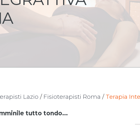
IA
terapisti Lazio
/
Fisioterapisti Roma
/
Terapia Inte
emminile tutto tondo...