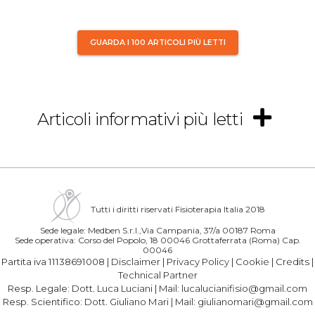
GUARDA I 100 ARTICOLI PIÙ LETTI
Articoli informativi più letti
Tutti i diritti riservati Fisioterapia Italia 2018
Sede legale: Medben S.r.l.,Via Campania, 37/a 00187 Roma
Sede operativa: Corso del Popolo, 18 00046 Grottaferrata (Roma) Cap.
00046
Partita iva 11138691008 |
Disclaimer
|
Privacy Policy
|
Cookie
|
Credits
|
Technical Partner
Resp. Legale:
Dott. Luca Luciani
| Mail:
lucalucianifisio@gmail.com
Resp. Scientifico:
Dott. Giuliano Mari
| Mail:
giulianomari@gmail.com