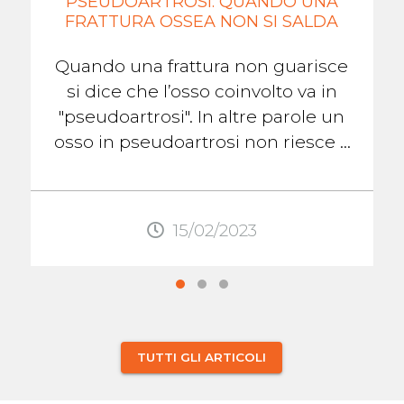
PSEUDOARTROSI: QUANDO UNA
FRATTURA OSSEA NON SI SALDA
Quando una frattura non guarisce
si dice che l’osso coinvolto va in
"pseudoartrosi". In altre parole un
osso in pseudoartrosi non riesce a
formare il callo osseo che lo aiuterà
...
15/02/2023
TUTTI GLI ARTICOLI