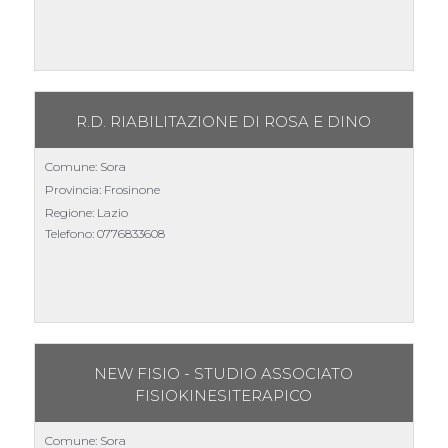
R.D. RIABILITAZIONE DI ROSA E DINO
Comune: Sora
Provincia: Frosinone
Regione: Lazio
Telefono:
0776833608
NEW FISIO - STUDIO ASSOCIATO
FISIOKINESITERAPICO
Comune: Sora