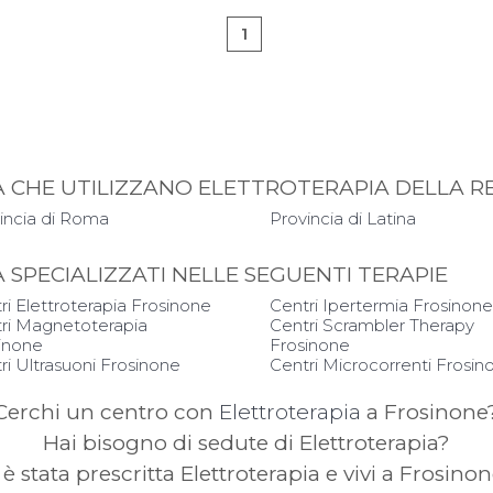
1
PIA CHE UTILIZZANO ELETTROTERAPIA DELLA R
incia di Roma
Provincia di Latina
IA SPECIALIZZATI NELLE SEGUENTI TERAPIE
ri Elettroterapia Frosinone
Centri Ipertermia Frosinon
ri Magnetoterapia
Centri Scrambler Therapy
inone
Frosinone
ri Ultrasuoni Frosinone
Centri Microcorrenti Frosin
Cerchi un centro con
Elettroterapia
a Frosinone
Hai bisogno di sedute di Elettroterapia?
 è stata prescritta Elettroterapia e vivi a Frosino