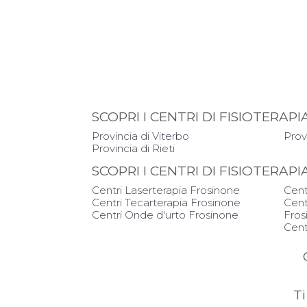
SCOPRI I CENTRI DI FISIOTERA
Provincia di Viterbo
Prov
Provincia di Rieti
SCOPRI I CENTRI DI FISIOTERAP
Centri Laserterapia Frosinone
Cent
Centri Tecarterapia Frosinone
Cent
Centri Onde d'urto Frosinone
Fros
Cent
Ti