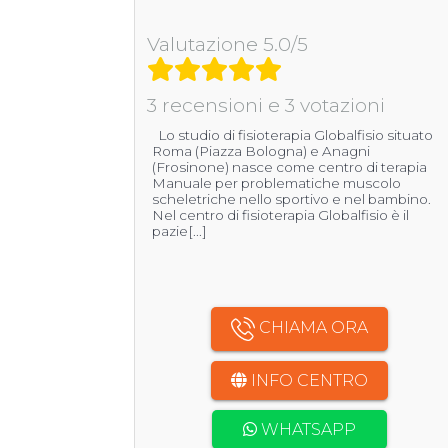
Valutazione 5.0/5
3 recensioni e 3 votazioni
Lo studio di fisioterapia Globalfisio situato
Roma (Piazza Bologna) e Anagni
(Frosinone) nasce come centro di terapia
Manuale per problematiche muscolo
scheletriche nello sportivo e nel bambino.
Nel centro di fisioterapia Globalfisio è il
pazie[...]
CHIAMA ORA
INFO CENTRO
WHATSAPP