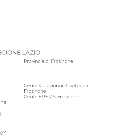
EGIONE LAZIO
Provincia di Frosinone
e
Centri Vibrazioni in fisioterpia
Frosinone
Centri FREMS Frosinone
one
?
ne?