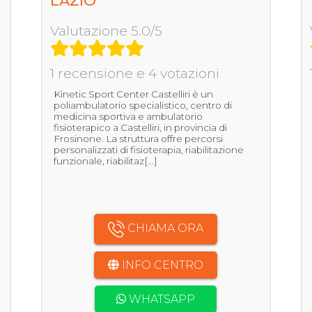
LAZIO
Valutazione 5.0/5
1 recensione e 4 votazioni
Kinetic Sport Center Castelliri è un
poliambulatorio specialistico, centro di
medicina sportiva e ambulatorio
fisioterapico a Castelliri, in provincia di
Frosinone. La struttura offre percorsi
personalizzati di fisioterapia, riabilitazione
funzionale, riabilitaz[...]
CHIAMA ORA
INFO CENTRO
WHATSAPP