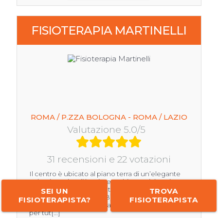
FISIOTERAPIA MARTINELLI
ROMA / P.ZZA BOLOGNA - ROMA / LAZIO
Valutazione 5.0/5
31 recensioni e 22 votazioni
Il centro è ubicato al piano terra di un’elegante
palazzina priva di barriere architettoniche, si trova
a pochi passi dalla fermata metropolitana di
SEI UN
TROVA
piazza Bologna (Metro B), è dotato di un
FISIOTERAPISTA?
FISIOTERAPISTA
parcheggio convenzionato ed è certificato Asl
per tut[...]