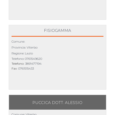
FISIOGAMMA
Comune:
Provincia: Viterbo
Regione: Lazio
Telefono:
0761549620
Telefono:
3891477194
Fax:
0761515433
PUCCICA DOTT. ALESSIO
Comune: Viterbo