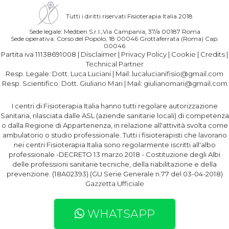
Tutti i diritti riservati Fisioterapia Italia 2018
Sede legale: Medben S.r.l.,Via Campania, 37/a 00187 Roma
Sede operativa: Corso del Popolo, 18 00046 Grottaferrata (Roma) Cap.
00046
Partita iva 11138691008 |
Disclaimer
|
Privacy Policy
|
Cookie
|
Credits
|
Technical Partner
Resp. Legale:
Dott. Luca Luciani
| Mail:
lucalucianifisio@gmail.com
Resp. Scientifico:
Dott. Giuliano Mari
| Mail:
giulianomari@gmail.com
I centri di Fisioterapia Italia hanno tutti regolare autorizzazione
Sanitaria, rilasciata dalle ASL (aziende sanitarie locali) di competenza
o dalla Regione di Appartenenza, in relazione all'attività svolta come
ambulatorio o studio professionale. Tutti i fisioterapisti che lavorano
nei centri Fisioterapia Italia sono regolarmente iscritti all'albo
professionale -DECRETO 13 marzo 2018 - Costituzione degli Albi
delle professioni sanitarie tecniche, della riabilitazione e della
prevenzione. (18A02393) (GU Serie Generale n.77 del 03-04-2018)
Gazzetta Ufficiale
WHATSAPP